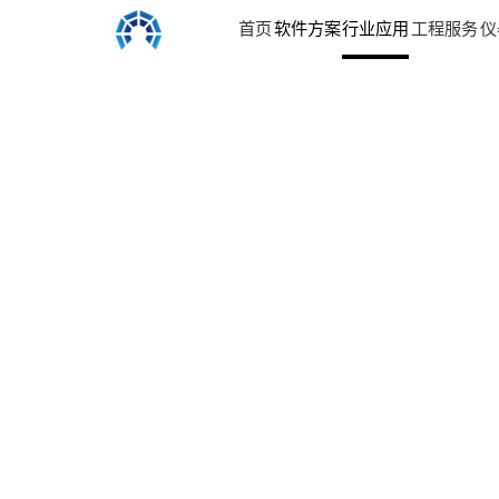
首页
软件方案
行业应用
工程服务
仪
大
型
异
型
馆
三